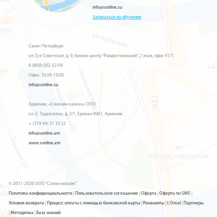
info@sonline.su
Записаться на обучение
Санкт-Петербург.
ул. 3-я Советская, д. 9, бизнес-центр "Рождественский", 2 этаж, офис 41/1.
8 (800) 302-32-09
Офис: 10.00-19.00
info@sonline.su
Армения. «Сонлайн кавказ» ООО
ул. Е. Тадевосяна, д. 3/1, Ереван 0061, Армения
+ (374 44) 31 33 22
info@sonline.am
www.sonline.am
© 2011-2026 ООО “Салон онлайн”
Политика конфиденциальности
|
Пользовательское соглашение
|
Оферта
|
Оферта по SMS
|
Условия возврата
|
Процесс оплаты с помощью банковской карты
|
Реквизиты
|
L'Oreal
|
Партнеры
|
Методичка
|
База знаний