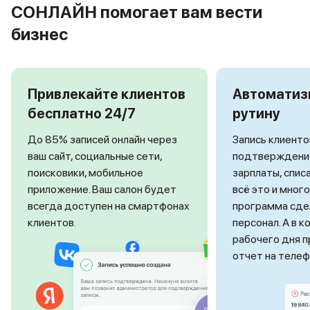
СОНЛАЙН помогает вам вести
бизнес
Привлекайте клиентов
Автоматиз
бесплатно 24/7
рутину
До 85% записей онлайн через
Запись клиенто
ваш сайт, социальные сети,
подтверждение
поисковики, мобильное
зарплаты, спис
приложение. Ваш салон будет
всё это и мног
всегда доступен на смартфонах
программа сде
клиентов.
персонал. А в 
рабочего дня 
отчет на телеф