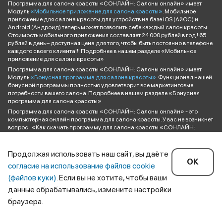
Программа для салона красоты «СОНЛАЙН: Салоны онлайн» имеет
Модуль
«Мобильное приложение для салона красоты»
. Мобильное
приложение для салона красоты для устройств на базе iOS (АйОС) и
Android (Андроид) теперь может позволить себе каждый салон красоты.
Стоимость мобильного приложения составляет 24 000 рублей в год ! 65
рублей в день – доступная цена для того, чтобы быть постоянно в телефоне
каждого своего клиента!!! Подробнее в нашем разделе «Мобильное
приложение для салона красоты»
Программа для салона красоты «СОНЛАЙН: Салоны онлайн» имеет
Модуль
«Бонусная программа для салона красоты»
. Функционал нашей
бонусной программы полностью удовлетворит все маркетинговые
потребности вашего салона. Подробнее в нашем разделе «Бонусная
программа для салона красоты»
Программа для салона красоты «СОНЛАЙН: Салоны онлайн» - это
компьютерная онлайн программа для салона красоты. У вас не возникнет
вопрос : «Как скачать программу для салона красоты «СОНЛАЙН:
САЛОНЫ ОНЛАЙН»? Она открывается в браузере вашего компьютера и
доступна для входа по индивидуальному паролю для каждого
сотрудника. Ознакомиться с ценами и купить программу для салона
Продолжая использовать наш сайт, вы даёте
красоты «СОНЛАЙН: Салоны онлайн» вы можете в разделе
«Цены»
ОК
согласие на использование файлов cookie
Если бы кто-то решил составить «Рейтинг программ для салона красоты»
(файлов куки)
. Если вы не хотите, чтобы ваши
мы надеемся, что максимальный набор функционала и дополнительных
сервисов позволили бы нам занять достойное место в списке «Лучшие
данные обрабатывались, измените настройки
программы для салона красоты».
браузера.