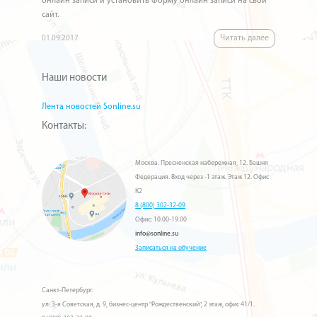
онлайн записи и установить Форму онлайн записи на свой
сайт.
Читать далее
01.09.2017
Наши новости
Лента новостей Sonline.su
Контакты:
Москва. Пресненская набережная, 12. Башня
Федерация. Вход через -1 этаж. Этаж 12. Офис
К2
8 (800) 302-32-09
Офис: 10.00-19.00
info@sonline.su
Записаться на обучение
Санкт-Петербург.
ул. 3-я Советская, д. 9, бизнес-центр "Рождественский", 2 этаж, офис 41/1.